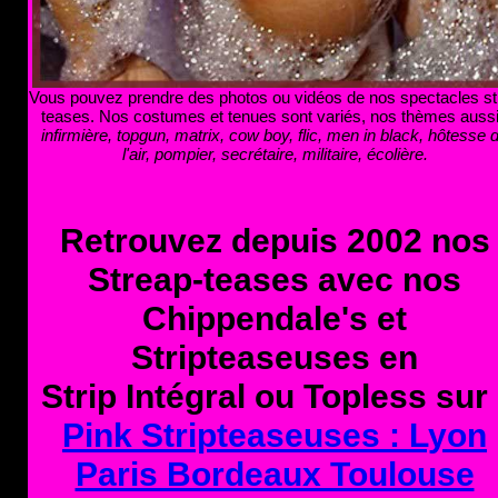
Vous pouvez prendre des photos ou vidéos de nos spectacles str
teases. Nos costumes et tenues sont variés, nos thèmes aussi
infirmière, topgun, matrix, cow boy, flic, men in black, hôtesse 
l'air, pompier, secrétaire, militaire, écolière.
Retrouvez depuis 2002 nos
Streap-teases avec nos
Chippendale's et
Stripteaseuses en
Strip Intégral ou Topless sur 
Pink Stripteaseuses : Lyon
Paris Bordeaux Toulouse