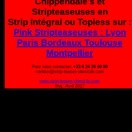
Chippendale's et
Stripteaseuses en
Strip Intégral ou Topless sur :
Pink Stripteaseuses : Lyon
Paris Bordeaux Toulouse
Montpellier
Pour nous contacter:
+33 6 24 29 48 88
contact@strip-teases-domicile.com
www.strip-teases-domicile.com
Maj : Avril 2017