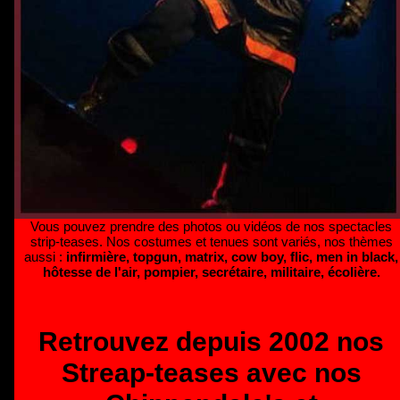
Vous pouvez prendre des photos ou vidéos de nos spectacles
strip-teases. Nos costumes et tenues sont variés, nos thèmes
aussi :
infirmière, topgun, matrix, cow boy, flic, men in black,
hôtesse de l'air, pompier, secrétaire, militaire, écolière.
Retrouvez depuis 2002 nos
Streap-teases avec nos