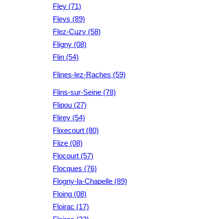
Fley (71)
Fleys (89)
Flez-Cuzy (58)
Fligny (08)
Flin (54)
Flines-lez-Raches (59)
Flins-sur-Seine (78)
Flipou (27)
Flirey (54)
Flixecourt (80)
Flize (08)
Flocourt (57)
Flocques (76)
Flogny-la-Chapelle (89)
Floing (08)
Floirac (17)